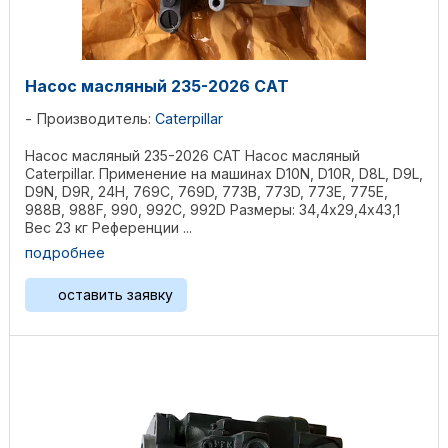
Насос масляный 235-2026 CAT
Производитель:
Caterpillar
Насос масляный 235-2026 CAT Насос масляный
Caterpillar. Применение на машинах D10N, D10R, D8L, D9L,
D9N, D9R, 24H, 769C, 769D, 773B, 773D, 773E, 775E,
988B, 988F, 990, 992C, 992D Размеры: 34,4х29,4х43,1
Вес 23 кг Референции ...
подробнее
оставить заявку