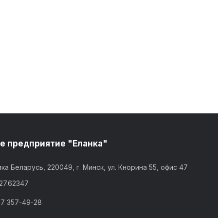
е предприятие "Еланка"
ка Беларусь, 220049, г. Минск, ул. Кнорина 55, офис 47
,27.62347
17 357-49-28