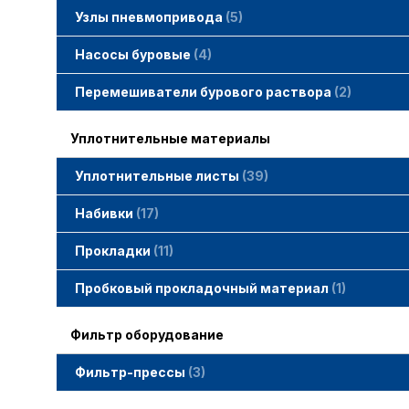
Узлы пневмопривода
5
Вертлюжки SIMACO
Клапаны SIMACO
Краны SIMACO
Насосы буровые
4
Перемешиватели бурового раствора
2
Уплотнительные материалы
Уплотнительные листы
39
Набивки
17
Набивки GAMBIT PTFE
Набивки гибридные GAMBIT
Набивки графитные GAMBIT
Набивки сальниковые GAMBIT
Набивки синтетические GAMBIT
Прокладки
11
Cпециальные прокладки
Прокладки MWM
Прокладки ГОСТ
Пробковый прокладочный материал
1
Фильтр оборудование
Фильтр-прессы
3