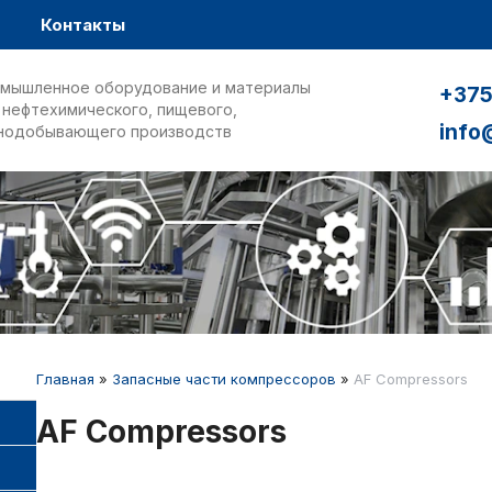
Контакты
мышленное оборудование и материалы
+375
 нефтехимического, пищевого,
info
нодобывающего производств
Главная
»
Запасные части компрессоров
»
AF Compressors
AF Compressors