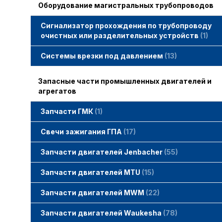
Оборудование магистральных трубопроводов
Сигнализатор прохождения по трубопроводу
очистных или разделительных устройств
1
Системы врезки под давлением
13
Запасные части промышленных двигателей и
агрегатов
Запчасти ГМК
1
Свечи зажигания STITT
Свечи зажигания ГПА
17
Свечи зажигания ERS
Свечи зажигания TORCH
Свечи зажигания MWM
Запчасти двигателей Jenbacher
55
Запчасти двигателей Jenbacher
Cвечи Jenbacher
Кольца уплотнительные
О-кольца
Гайки, винты для двигателей Jenbacher
смотреть все
Запчасти двигателей MTU
15
Запчасти двигателей MTU
Фильтры MTU
Датчики MTU
Свечи зажигания MTU
смотреть все
Запчасти двигателей MWM
22
Запчасти двигателей MWM
гайки, винты
прокладки, втулки
смотреть все
Фильтры MWM
Запчасти двигателей Waukesha
78