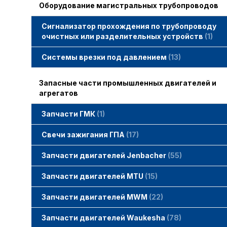
Оборудование магистральных трубопроводов
Сигнализатор прохождения по трубопроводу
очистных или разделительных устройств
1
Системы врезки под давлением
13
Запасные части промышленных двигателей и
агрегатов
Запчасти ГМК
1
Свечи зажигания STITT
Свечи зажигания ГПА
17
Свечи зажигания ERS
Свечи зажигания TORCH
Свечи зажигания MWM
Запчасти двигателей Jenbacher
55
Запчасти двигателей Jenbacher
Cвечи Jenbacher
Кольца уплотнительные
О-кольца
Гайки, винты для двигателей Jenbacher
смотреть все
Запчасти двигателей MTU
15
Запчасти двигателей MTU
Фильтры MTU
Датчики MTU
Свечи зажигания MTU
смотреть все
Запчасти двигателей MWM
22
Запчасти двигателей MWM
гайки, винты
прокладки, втулки
смотреть все
Фильтры MWM
Запчасти двигателей Waukesha
78