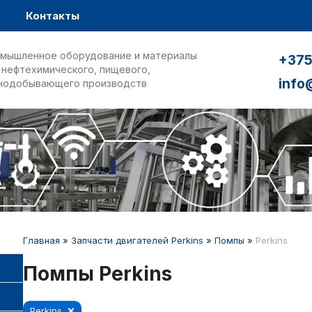
Контакты
мышленное оборудование и материалы
+375
 нефтехимического, пищевого,
info
нодобывающего производств
Главная
»
Запчасти двигателей Perkins
»
Помпы
»
Perkins
Помпы Perkins
Perkins