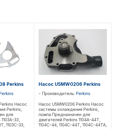
8 Perkins
Насос U5MW0206 Perkins
Perkins
Производитель:
Perkins
erkins Насос
Насос U5MW0206 Perkins Насос
я Perkins,
системы охлаждения Perkins,
ен для
помпа Предназначен для
 1103A-33,
двигателей Perkins 1104A-44T,
3Т, 1103С-33,
1104C-44, 1104C-44T, 1104C-44TA,