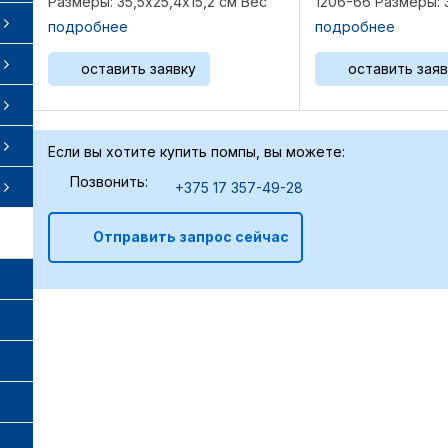
Размеры: 35,5х25,4х15,2 см Вес
1206-66 Размеры: 3
5,24 кг Референции: 131A121,
см Вес 8,8 кг Реф
подробнее
подробнее
U5MW0202, U5MW0198,
T413424, T413418, ..
U5MW0200, ...
оставить заявку
оставить заяв
Если вы хотите купить помпы, вы можете:
Позвонить:
+375 17 357-49-28
Отправить запрос сейчас