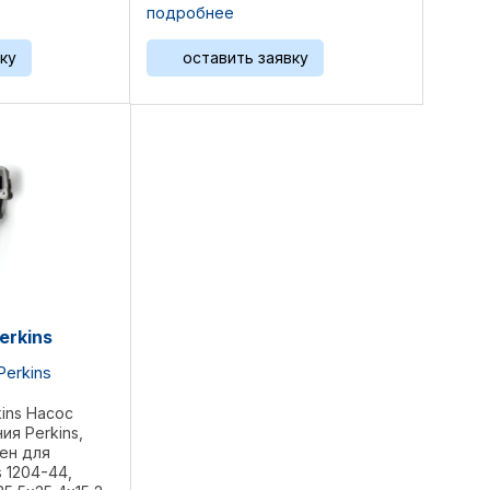
3TA, 1104D-
1104C-E44TA, 1104D-44TA
подробнее
CAT 3054C
Размеры: 36х26х18 см Вес 5,5 кг
х15,2 см Вес
Референции: U5MW0194, ...
ку
оставить заявку
: ...
erkins
Perkins
kins Насос
я Perkins,
ен для
 1204-44,