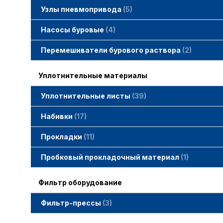
Узлы пневмопривода
5
Вертлюжки SIMACO
Клапаны SIMACO
Краны SIMACO
Насосы буровые
4
Перемешиватели бурового раствора
2
Уплотнительные материалы
Уплотнительные листы
39
Набивки
17
Набивки GAMBIT PTFE
Набивки гибридные GAMBIT
Набивки графитные GAMBIT
Набивки сальниковые GAMBIT
Набивки синтетические GAMBIT
Прокладки
11
Cпециальные прокладки
Прокладки MWM
Прокладки ГОСТ
Пробковый прокладочный материал
1
Фильтр оборудование
Фильтр-прессы
3