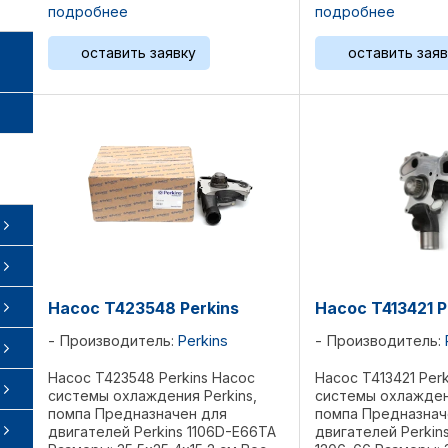
Размеры: 15,2х15,2х14,5 см Вес
1103С-33Т, 1103D-3
подробнее
подробнее
1,23 кг Референции: 145017960, ...
44T, 1104D-44TA, 
Размеры: 35,5х25,4
оставить заявку
оставить заяв
5,427 кг Референции
Насос T423548 Perkins
Насос T413421 P
Производитель:
Perkins
Производитель:
Насос T423548 Perkins Насос
Насос T413421 Per
системы охлаждения Perkins,
системы охлаждени
помпа Предназначен для
помпа Предназнач
двигателей Perkins 1106D-E66TA
двигателей Perkins