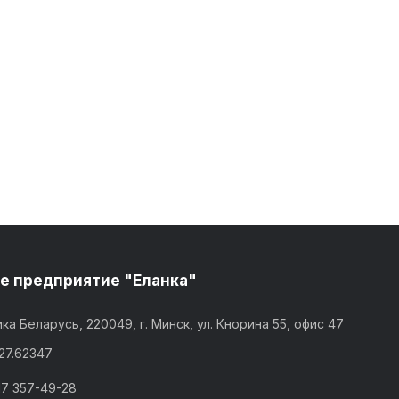
е предприятие "Еланка"
ка Беларусь, 220049, г. Минск, ул. Кнорина 55, офис 47
,27.62347
17 357-49-28