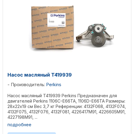
Насос масляный T419939
Производитель:
Perkins
Насос масляный T419939 Perkins Предназначен для
двигателей Perkins 1106C-E66TA, 1106D-E66TA Размеры:
28х22х19 см Вес 3,7 кг Референции: 4132F068, 4132F074,
4132F075, 4132F076, 4132F081, 4226417M91, 4226605M91,
4227198M91, ...
подробнее