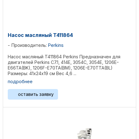
Насос масляный T411864
Производитель:
Perkins
Насос масляный T411864 Perkins Предназначен для
двигателей Perkins C7.1, 414E, 3054C, 3054E, 1206E-
E66TA(BK), 1206F-E70TA(BM), 1206E-E70TTA(BL)
Размеры: 41х24х19 см Вес 4,6 ...
подробнее
оставить заявку