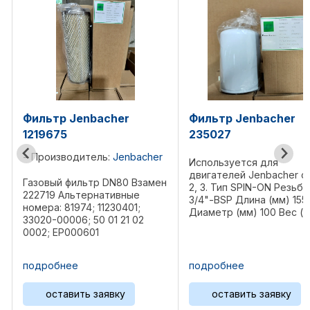
Фильтр Jenbacher
Фильтр масляный
235027
Jenbacher 225125
r
Производитель:
Jenb
Используется для
двигателей Jenbacher серий
ен
Фильтр масляный Jenb
2, 3. Тип SPIN-ON Резьба
225125 Предназначена 
3/4"-BSP Длина (мм) 155
газопоршневых двигат
Диаметр (мм) 100 Вес (кг) ...
Jenbacher 2, 3 серий J2
J312, J316, J320
Спецификация: Диаметр
12
мм, длина 267 мм, резь
подробнее
подробнее
1/8-16 UN Вес 1,29 ...
я
оставить заявку
оставить заявку