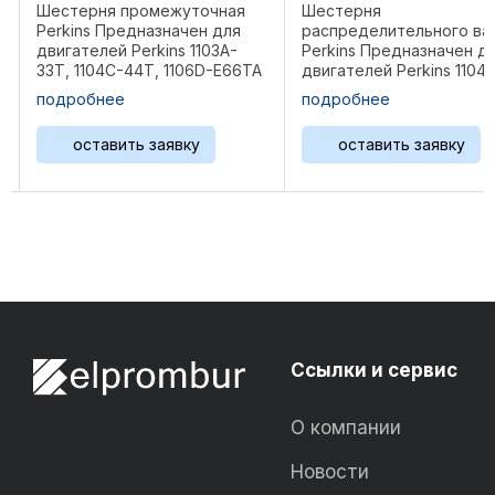
ая
Шестерня
Шестерня Perkins
я
распределительного вала
Предназначен для
-
Perkins Предназначен для
двигателей Perkins 
66TA
двигателей Perkins 1104, 1106
E44TA Размеры: 8,3х
.
Размеры: 23х4 см Вес 1,81 ...
Вес 0.48 ...
подробнее
подробнее
оставить заявку
оставить заявк
Ссылки и сервис
О компании
Новости