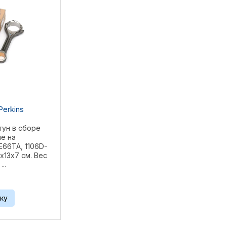
Perkins
тун в сборе
ие на
E66TA, 1106D-
х13х7 см. Вес
..
ку