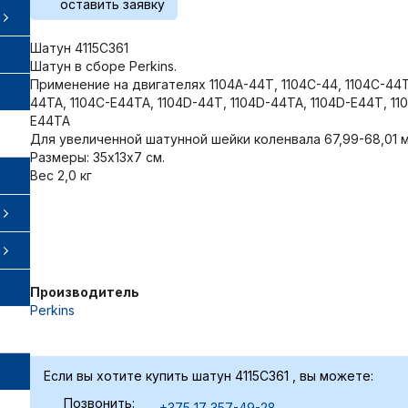
оставить заявку
Шатун 4115C361
Шатун в сборе Perkins.
Применение на двигателях 1104A-44T, 1104C-44, 1104C-44T
44TA, 1104C-E44TA, 1104D-44T, 1104D-44TA, 1104D-E44T, 11
E44TA
Для увеличенной шатунной шейки коленвала 67,99-68,01 
Размеры: 35х13х7 см.
Вес 2,0 кг
Производитель
Perkins
Если вы хотите купить шатун 4115C361 , вы можете:
Позвонить:
+375 17 357-49-28