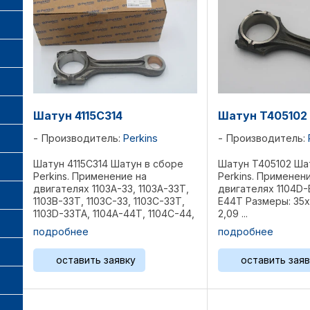
Шатун 4115C314
Шатун T405102
Производитель:
Perkins
Производитель:
Шатун 4115C314 Шатун в сборе
Шатун T405102 Ша
Perkins. Применение на
Perkins. Применен
двигателях 1103A-33, 1103A-33T,
двигателях 1104D-
1103B-33Т, 1103С-33, 1103С-33Т,
E44T Размеры: 35х
1103D-33TA, 1104A-44T, 1104C-44,
2,09 ...
1104C-44T, 1104C-44TA, 1104C-
подробнее
подробнее
E44TA, 1104D-44T, 1104D-44TA,
1104D-E44T, 1104D-E44TA, 1006, ...
оставить заявку
оставить заяв