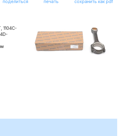
поделиться
печать
сохранить как pdf
, 1104C-
04D-
мм