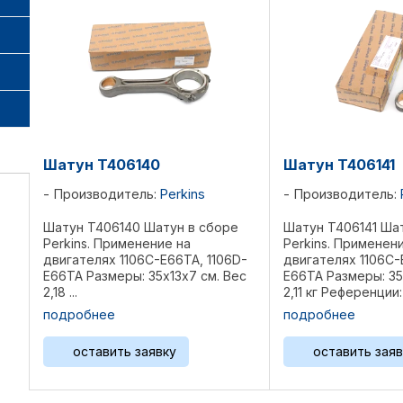
Шатун T406140
Шатун T406141
Производитель:
Perkins
Производитель:
Шатун T406140 Шатун в сборе
Шатун T406141 Ша
Perkins. Применение на
Perkins. Применен
двигателях 1106C-E66TA, 1106D-
двигателях 1106C-
E66TA Размеры: 35х13х7 см. Вес
E66TA Размеры: 35
2,18 ...
2,11 кг Референции: .
подробнее
подробнее
оставить заявку
оставить заяв