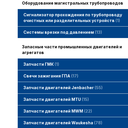
Оборудование магистральных трубопроводов
Сигнализатор прохождения по трубопроводу
очистных или разделительных устройств
1
Системы врезки под давлением
13
Запасные части промышленных двигателей и
агрегатов
Запчасти ГМК
1
Свечи зажигания STITT
Свечи зажигания ГПА
17
Свечи зажигания ERS
Свечи зажигания TORCH
Свечи зажигания MWM
Запчасти двигателей Jenbacher
55
Запчасти двигателей Jenbacher
Cвечи Jenbacher
Кольца уплотнительные
О-кольца
Гайки, винты для двигателей Jenbacher
смотреть все
Запчасти двигателей MTU
15
Запчасти двигателей MTU
Фильтры MTU
Датчики MTU
Свечи зажигания MTU
смотреть все
Запчасти двигателей MWM
22
Запчасти двигателей MWM
гайки, винты
прокладки, втулки
смотреть все
Фильтры MWM
Запчасти двигателей Waukesha
78