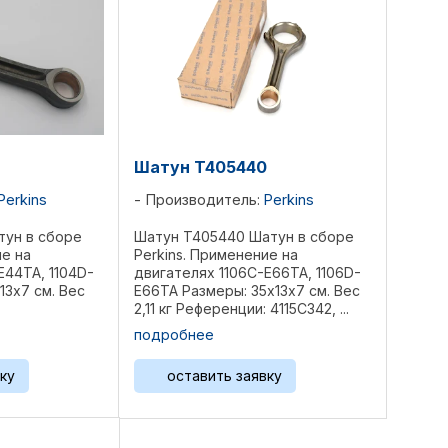
Шатун T405440
Perkins
Производитель:
Perkins
тун в сборе
Шатун T405440 Шатун в сборе
ие на
Perkins. Применение на
E44TA, 1104D-
двигателях 1106C-E66TA, 1106D-
13х7 см. Вес
E66TA Размеры: 35х13х7 см. Вес
2,11 кг Референции: 4115C342, ...
подробнее
ку
оставить заявку