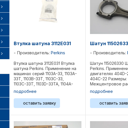
Втулка шатуна 3112E031
Шатун 1150263
Производитель:
Perkins
Производитель:
Втулка шатуна 3112E031 Втулка
Шатун 115026330 
шатуна Perkins. Применение на
Perkins. Применен
машинах серий 1103A-33, 1103A-
двигателях 404D-2
33T, 1103B-33Т, 1103С-33,
404C-22 Размеры: 
1103С-33Т, 1103D-33TA, 1104A-
Межцентровое рас
44T, 1104C-44, 1104C-44T, 1104C-
мм. Диаметры под 
подробнее
подробнее
44TA, 1104C-E44TA, 1104D-44T,
мм Вес 1,05 кг Рефе
1104D-44TA, 1104D-E44T, 1104D-
оставить заявку
оставить заяв
E44TA, ...