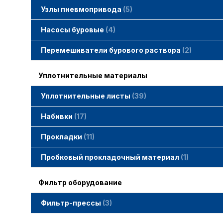
Узлы пневмопривода
5
Вертлюжки SIMACO
Клапаны SIMACO
Краны SIMACO
Насосы буровые
4
Перемешиватели бурового раствора
2
Уплотнительные материалы
Уплотнительные листы
39
Набивки
17
Набивки GAMBIT PTFE
Набивки гибридные GAMBIT
Набивки графитные GAMBIT
Набивки сальниковые GAMBIT
Набивки синтетические GAMBIT
Прокладки
11
Cпециальные прокладки
Прокладки MWM
Прокладки ГОСТ
Пробковый прокладочный материал
1
Фильтр оборудование
Фильтр-прессы
3