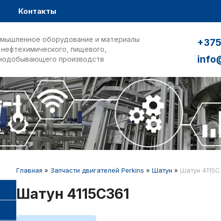
Контакты
мышленное оборудование и материалы
+375
 нефтехимического, пищевого,
info
нодобывающего производств
Главная
»
Запчасти двигателей Perkins
»
Шатун
»
Шатун 4115C
Шатун 4115C361