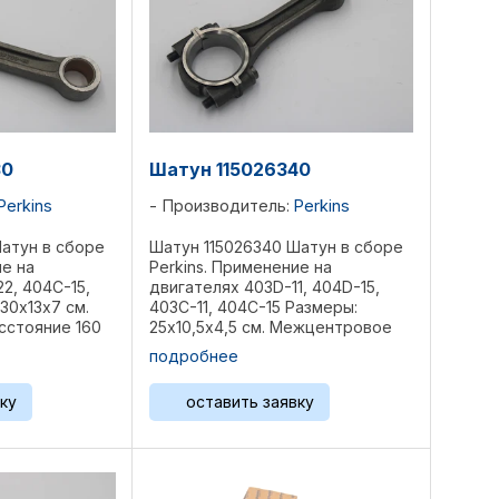
30
Шатун 115026340
Perkins
Производитель:
Perkins
Шатун в сборе
Шатун 115026340 Шатун в сборе
ие на
Perkins. Применение на
2, 404C-15,
двигателях 403D-11, 404D-15,
30х13х7 см.
403C-11, 404C-15 Размеры:
стояние 160
25х10,5х4,5 см. Межцентровое
шейки: 55/28
расстояние 126 мм. Диаметры
подробнее
ренции: ...
под шейки: 44/21 мм Вес 0,58 кг
Референции: ZZ90146, ...
ку
оставить заявку