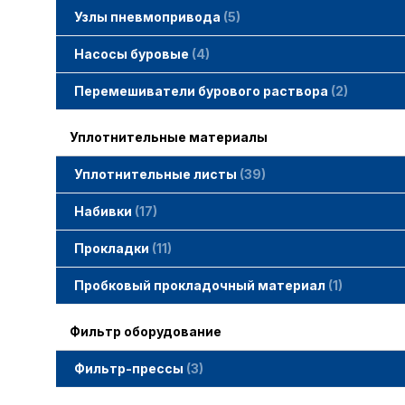
Узлы пневмопривода
5
Вертлюжки SIMACO
Клапаны SIMACO
Краны SIMACO
Насосы буровые
4
Перемешиватели бурового раствора
2
Уплотнительные материалы
Уплотнительные листы
39
Набивки
17
Набивки GAMBIT PTFE
Набивки гибридные GAMBIT
Набивки графитные GAMBIT
Набивки сальниковые GAMBIT
Набивки синтетические GAMBIT
Прокладки
11
Cпециальные прокладки
Прокладки MWM
Прокладки ГОСТ
Пробковый прокладочный материал
1
Фильтр оборудование
Фильтр-прессы
3