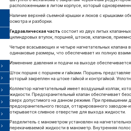
расположенными в литом корпусе, который одновременно
Наличие верхней съемной крышки и люков с крышками об
осмотра и разборки.
Гидравлическая часть
состоит из двух литых клапанных
цилиндровых втулок, поршней, штоков, клапанов, приемно
Четыре всасывающих и четыре нагнетательных клапана в
одинаковые размеры, что обеспечивает их полную взаим
Изменение давления и подачи на выходе обеспечивается
Шток поршня с поршнем и гайками. Поршень представляе
который закреплен на штоке гайкой и контргайкой. Упло
Коллектор нагнетательный имеет воздушный колпак, кот
жидкости. Предохранительный клапан обеспечивает без
сверх допустимого на данном режиме. При превышении д
предохранительного гвоздя, оттарированного заводом-и
открывается сливное отверстие для выхода жидкости.
Разделитель с манометром установлен на нагнетательн
перекачиваемой жидкости в манометр. Внутренняя полос