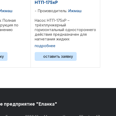
НТП-175хР
Ижмаш
Производитель:
Ижмаш
: Полная
Насос НТП-175хР –
трукция по
трёхплунжерный
ранению
горизонтальный одностороннего
действия предназначен для
нагнетания жидких
неагрессивных сред при
подробнее
цементировании,
гидравлическом разрыве
ку
оставить заявку
пластов, гидропескоструйной
перфорации, промывке песчаных
пробок, освоении и ...
е предприятие "Еланка"