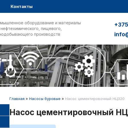
Контакты
мышленное оборудование и материалы
+375
 нефтехимического, пищевого,
info
нодобывающего производств
Главная
»
Насосы буровые
»
Насос цементировочный НЦ320
Насос цементировочный Н