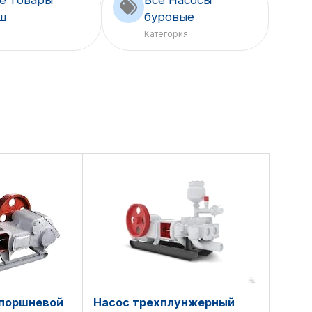
ш
буровые
Категория
 поршневой
Насос трехплунжерный