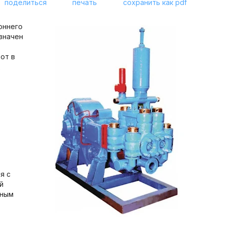
поделиться
печать
сохранить как pdf
оннего
значен
от в
х
я с
й
дным
,