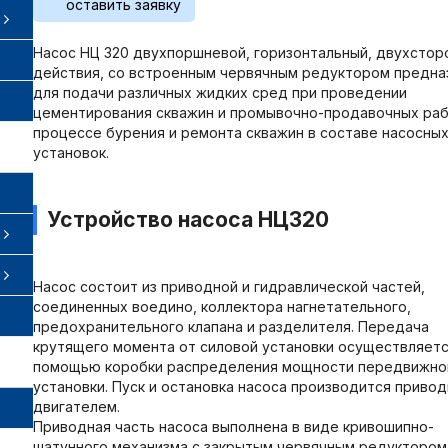
оставить заявку
Насос НЦ 320 двухпоршневой, горизонтальный, двухстор
действия, со встроенным червячным редуктором предна
для подачи различных жидких сред при проведении
цементирования скважин и промывочно-продавочных раб
процессе бурения и ремонта скважин в составе насосны
установок.
Устройство насоса НЦ320
Насос состоит из приводной и гидравлической частей,
соединенных воедино, коллектора нагнетательного,
предохранительного клапана и разделителя. Передача
крутящего момента от силовой установки осуществляетс
помощью коробки распределения мощности передвижно
установки. Пуск и остановка насоса производится приво
двигателем.
Приводная часть насоса выполнена в виде кривошипно-
шатунного механизма с закрытым червячным редуктором