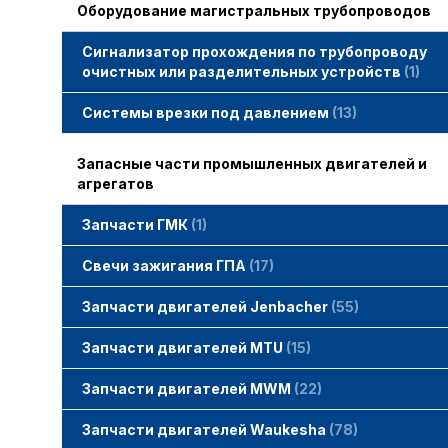
Оборудование магистральных трубопроводов
Сигнализатор прохождения по трубопроводу
очистных или разделительных устройств
1
Системы врезки под давлением
13
Запасные части промышленных двигателей и
агрегатов
Запчасти ГМК
1
Свечи зажигания STITT
Свечи зажигания ГПА
17
Свечи зажигания ERS
Свечи зажигания TORCH
Свечи зажигания MWM
Запчасти двигателей Jenbacher
55
Запчасти двигателей Jenbacher
Cвечи Jenbacher
Кольца уплотнительные
О-кольца
Гайки, винты для двигателей Jenbacher
смотреть все
Запчасти двигателей MTU
15
Запчасти двигателей MTU
Фильтры MTU
Датчики MTU
Свечи зажигания MTU
смотреть все
Запчасти двигателей MWM
22
Запчасти двигателей MWM
гайки, винты
прокладки, втулки
смотреть все
Фильтры MWM
Запчасти двигателей Waukesha
78