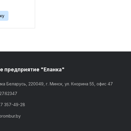
 мм Вес 0,072
ку
е предприятие "Еланка"
ка Беларусь, 220049, г. Минск, ул. Кнорина 55, офис 47
,27.62347
17 357-49-28
prombur.by