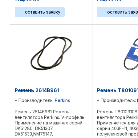
447696M91, 2612485, 2614B173, ...
оставить заявку
оставить заяв
Ремень 2614B961
Ремень T80109
Производитель:
Perkins
Производитель:
Ремень 2614B961 Ремень
Ремень T80109108
вентилятора Perkins. V-профиль
вентилятора Perkin
Применение на машинах серий
Применяется для 
DК51280, DК51307,
серии 403F-11, 403
DК51533,NМ75147,
полуклиновой про