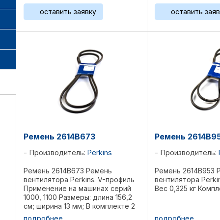
Комплект 2 ...
04359336, ...
оставить заявку
оставить заяв
Ремень 2614B673
Ремень 2614B9
Производитель:
Perkins
Производитель:
Ремень 2614B673 Ремень
Ремень 2614B953 
вентилятора Perkins. V-профиль
вентилятора Perki
Применение на машинах серий
Вес 0,325 кг Компле
1000, 1100 Размеры: длина 156,2
см; ширина 13 мм; В комплекте 2
шт Вес 0,28 кг Референции:
подробнее
подробнее