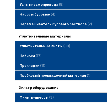
Узлы пневмопривода
5
Вертлюжки SIMACO
Клапаны SIMACO
Краны SIMACO
Насосы буровые
4
Перемешиватели бурового раствора
2
Уплотнительные материалы
Уплотнительные листы
39
Набивки
17
Набивки GAMBIT PTFE
Набивки гибридные GAMBIT
Набивки графитные GAMBIT
Набивки сальниковые GAMBIT
Набивки синтетические GAMBIT
Прокладки
11
Cпециальные прокладки
Прокладки MWM
Прокладки ГОСТ
Пробковый прокладочный материал
1
Фильтр оборудование
Фильтр-прессы
3