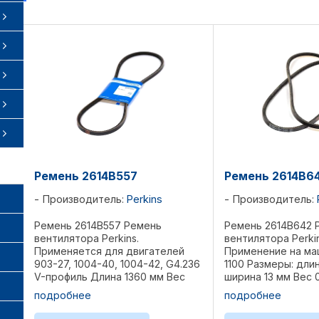
Ремень 2614B557
Ремень 2614B6
Производитель:
Perkins
Производитель:
Ремень 2614B557 Ремень
Ремень 2614B642 
вентилятора Perkins.
вентилятора Perki
Применяется для двигателей
Применение на ма
903-27, 1004-40, 1004-42, G4.236
1100 Размеры: длин
V-профиль Длина 1360 мм Вес
ширина 13 мм Вес 0
0,17 кг Комплект 2 ...
Комплект 2 шт Ре
подробнее
подробнее
1447784M91, 18517
3637597M1, 186976