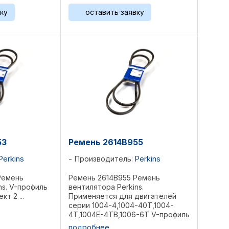
T6.3544, T8.540 Вес 0,36 ...
ку
оставить заявку
53
Ремень 2614B955
Perkins
Производитель:
Perkins
Ремень
Ремень 2614B955 Ремень
ns. V-профиль
вентилятора Perkins.
кт 2 ...
Применяется для двигателей
серии 1004-4,1004-40Т,1004-
4Т,1004E-4ТВ,1006-6Т V-профиль
Длина 1335 мм; ширина 13 мм Вес
подробнее