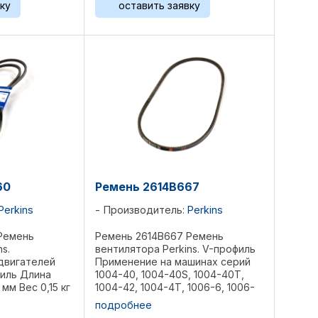
ку
оставить заявку
60
Ремень 2614B667
Perkins
Производитель:
Perkins
Ремень
Ремень 2614B667 Ремень
s.
вентилятора Perkins. V-профиль
двигателей
Применение на машинах серий
филь Длина
1004-40, 1004-40S, 1004-40T,
 мм Вес 0,15 кг
1004-42, 1004-4T, 1006-6, 1006-
ференции:
60, 1006-60T, 1006-6T, 4.236,
подробнее
 01179673,
6.354, 6.3541, 6.3544, T6.354,