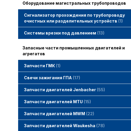
Оборудование магистральных трубопроводов
Сигнализатор прохождения по трубопроводу
очистных или разделительных устройств
1
Системы врезки под давлением
13
Запасные части промышленных двигателей и
агрегатов
Запчасти ГМК
1
Свечи зажигания STITT
Свечи зажигания ГПА
17
Свечи зажигания ERS
Свечи зажигания TORCH
Свечи зажигания MWM
Запчасти двигателей Jenbacher
55
Запчасти двигателей Jenbacher
Cвечи Jenbacher
Кольца уплотнительные
О-кольца
Гайки, винты для двигателей Jenbacher
смотреть все
Запчасти двигателей MTU
15
Запчасти двигателей MTU
Фильтры MTU
Датчики MTU
Свечи зажигания MTU
смотреть все
Запчасти двигателей MWM
22
Запчасти двигателей MWM
гайки, винты
прокладки, втулки
смотреть все
Фильтры MWM
Запчасти двигателей Waukesha
78