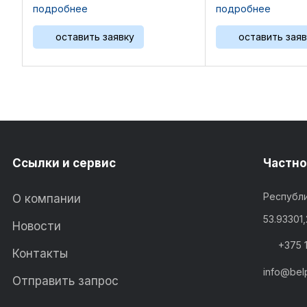
NМ75148,NМ75335, RЕ37848,
775 мм; ширина 10
подробнее
подробнее
RЕ37997,RЕ38040, RG75334,
...
NJ38694, NJ75055,
оставить заявку
оставить заяв
NL38924,NL38925, NМ75247 Вес
0,33 кг Комплект 2 ...
Ссылки и сервис
Частно
Республи
О компании
53.93301
Новости
+375 
Контакты
info@bel
Отправить запрос