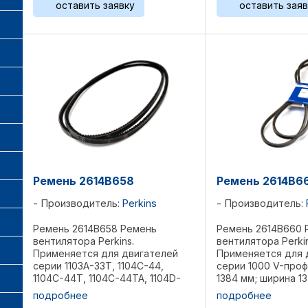
оставить заявку
оставить заяв
X696624200000, ...
Ремень 2614B658
Ремень 2614B6
Производитель:
Perkins
Производитель:
Ремень 2614B658 Ремень
Ремень 2614B660 
вентилятора Perkins.
вентилятора Perkin
Применяется для двигателей
Применяется для 
серии 1103A-33T, 1104C-44,
серии 1000 V-про
1104C-44T, 1104C-44TA, 1104D-
1384 мм; ширина 13
44TA, 1006 V-профиль Длина 1375
Комплект 2 шт Ре
подробнее
подробнее
мм; ширина 13 мм Вес 0,38 кг
01154306, 01154321,