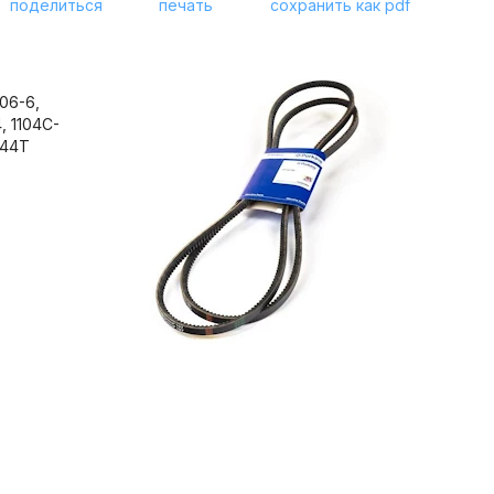
поделиться
печать
сохранить как pdf
06-6,
, 1104C-
E44T