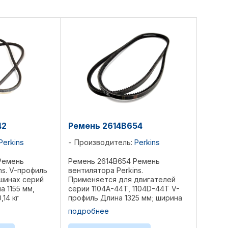
42
Ремень 2614B654
Perkins
Производитель:
Perkins
Ремень
Ремень 2614B654 Ремень
ns. V-профиль
вентилятора Perkins.
шинах серий
Применяется для двигателей
а 1155 мм,
серии 1104A-44T, 1104D-44T V-
,14 кг
профиль Длина 1325 мм; ширина
ференции:
13 мм Вес 0,345 кг Комплект 2 шт
подробнее
49M1, 2614B145,
Референции: ...
V1, 2614B642,