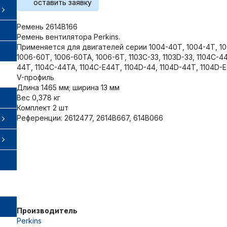
оставить заявку
Ремень 2614B166
Ремень вентилятора Perkins.
Применяется для двигателей серии 1004-40T, 1004-4T, 10
1006-60T, 1006-60TA, 1006-6T, 1103C-33, 1103D-33, 1104C-44
44T, 1104C-44TA, 1104C-E44T, 1104D-44, 1104D-44T, 1104D-
V-профиль
Длина 1465 мм; ширина 13 мм
Вес 0,378 кг
Комплект 2 шт
Референции: 2612477, 2614B667, 614B066
Производитель
Perkins