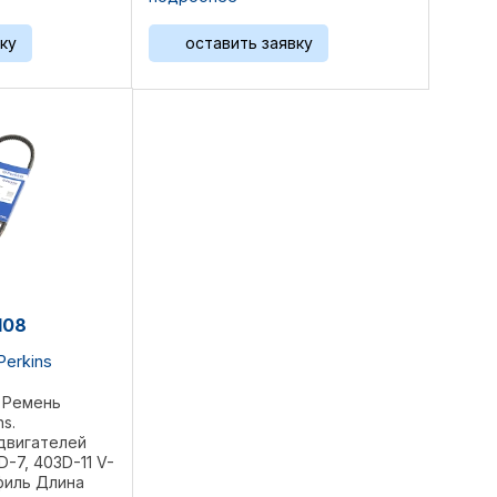
0,345 кг Комплект 2 ...
ку
оставить заявку
108
Perkins
 Ремень
s.
двигателей
D-7, 403D-11 V-
филь Длина