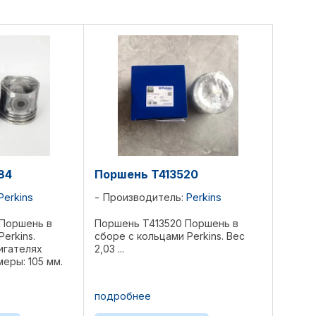
84
Поршень T413520
Perkins
Производитель:
Perkins
Поршень в
Поршень T413520 Поршень в
erkins.
сборе с кольцами Perkins. Вес
игателях
2,03 ...
еры: 105 мм.
подробнее