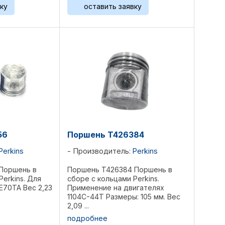
ку
оставить заявку
56
Поршень T426384
Perkins
Производитель:
Perkins
Поршень в
Поршень T426384 Поршень в
Perkins. Для
сборе с кольцами Perkins.
E70TA Вес 2,23
Применение на двигателях
1104C-44T Размеры: 105 мм. Вес
2,09 ...
подробнее