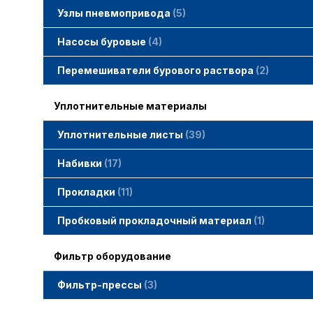
Узлы пневмопривода
5
Вертлюжки SIMACO
Клапаны SIMACO
Краны SIMACO
Насосы буровые
4
Перемешиватели бурового раствора
2
Уплотнительные материалы
Уплотнительные листы
39
Набивки
17
Набивки GAMBIT PTFE
Набивки гибридные GAMBIT
Набивки графитные GAMBIT
Набивки сальниковые GAMBIT
Набивки синтетические GAMBIT
Прокладки
11
Cпециальные прокладки
Прокладки MWM
Прокладки ГОСТ
Пробковый прокладочный материал
1
Фильтр оборудование
Фильтр-прессы
3