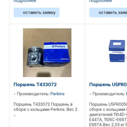
подробнее
подробнее
оставить заявку
оставить заяв
Поршень T433072
Поршень U5PR
Производитель:
Perkins
Производитель:
Поршень T433072 Поршень в
Поршень U5PR005
сборе с кольцами Perkins. Вес 2
сборе с кольцами 
...
двигателей 1104D-
E44TA, 1106C-E66T
E66TA Вес 2,03 кг