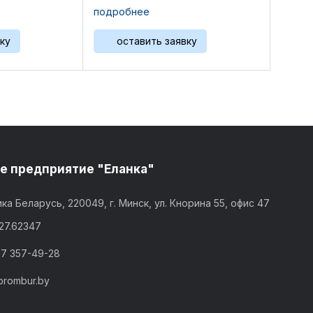
..
подробнее
ку
оставить заявку
е предприятие "Еланка"
ка Беларусь, 220049, г. Минск, ул. Кнорина 55, офис 47
,27.62347
17 357-49-28
prombur.by