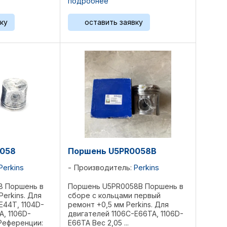
подробнее
ку
оставить заявку
0058
Поршень U5PR0058B
Perkins
Производитель:
Perkins
8 Поршень в
Поршень U5PR0058B Поршень в
Perkins. Для
сборе с кольцами первый
E44T, 1104D-
ремонт +0,5 мм Perkins. Для
A, 1106D-
двигателей 1106C-E66TA, 1106D-
 Референции:
E66TA Вес 2,05 ...