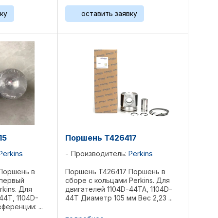
ку
оставить заявку
15
Поршень T426417
Perkins
Производитель:
Perkins
Поршень в
Поршень T426417 Поршень в
 первый
сборе с кольцами Perkins. Для
kins. Для
двигателей 1104D-44TA, 1104D-
44T, 1104D-
44T Диаметр 105 мм Вес 2,23 ...
ференции: ...