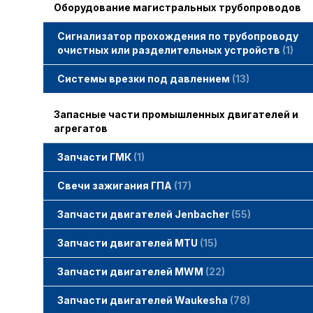
Оборудование магистральных трубопроводов
Сигнализатор прохождения по трубопроводу
очистных или разделительных устройств
1
Системы врезки под давлением
13
Запасные части промышленных двигателей и
агрегатов
Запчасти ГМК
1
Свечи зажигания STITT
Свечи зажигания ГПА
17
Свечи зажигания ERS
Свечи зажигания TORCH
Свечи зажигания MWM
Запчасти двигателей Jenbacher
55
Запчасти двигателей Jenbacher
Cвечи Jenbacher
Кольца уплотнительные
О-кольца
Гайки, винты для двигателей Jenbacher
смотреть все
Запчасти двигателей MTU
15
Запчасти двигателей MTU
Фильтры MTU
Датчики MTU
Свечи зажигания MTU
смотреть все
Запчасти двигателей MWM
22
Запчасти двигателей MWM
гайки, винты
прокладки, втулки
смотреть все
Фильтры MWM
Запчасти двигателей Waukesha
78