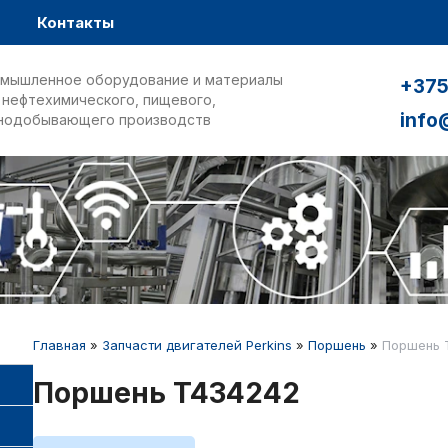
Контакты
мышленное оборудование и материалы
+375
 нефтехимического, пищевого,
info
нодобывающего производств
Главная
»
Запчасти двигателей Perkins
»
Поршень
»
Поршень 
Поршень T434242