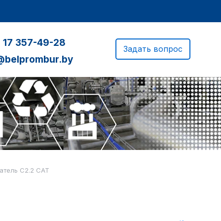
 17 357-49-28
Задать вопрос
@belprombur.by
атель C2.2 CAT