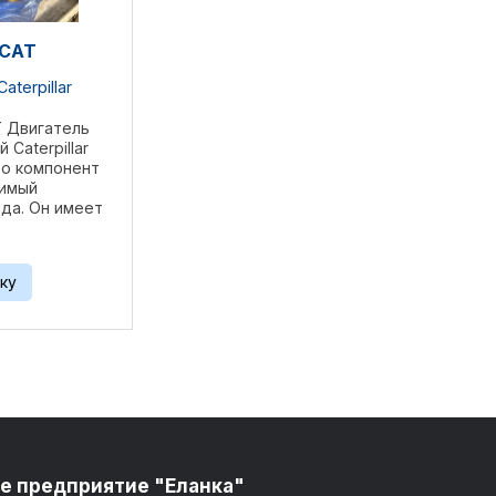
 CAT
Caterpillar
T Двигатель
Caterpillar
это компонент
димый
года. Он имеет
1 литра и вес
драми он имеет
 105 мм и ход
ку
е предприятие "Еланка"