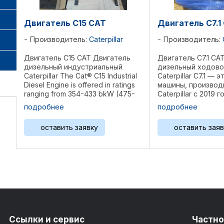
Двигатель C15 CAT
Двигатель C7.1
Производитель:
Caterpillar
Производитель:
Двигатель C15 CAT Двигатель
Двигатель C7.1 CA
дизельный индустриальный
дизельный ходовой 
Caterpillar The Cat® C15 Industrial
Caterpillar C7.1 — 
Diesel Engine is offered in ratings
машины, произво
ranging from 354-433 bkW (475-
Caterpillar с 2019 
580 bhp) @ 1800-2100 rpm. These
рабочий объем 7,0
подробнее
подробнее
ratings meet U.S. EPA Tier 4 Final,
507 кг. С 6 цилин
EU Stage V, Japan 2014, ...
диаметр цилиндра
оставить заявку
оставить заяв
поршня ...
Ссылки и сервис
Частно