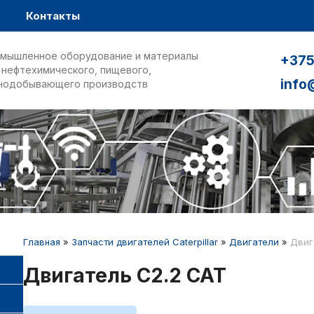
Контакты
мышленное оборудование и материалы
+375
 нефтехимического, пищевого,
info
нодобывающего производств
Главная
»
Запчасти двигателей Caterpillar
»
Двигатели
»
Двиг
Двигатель C2.2 CAT