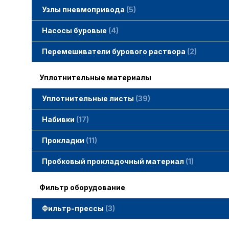
Узлы пневмопривода
5
Вертлюжки SIMACO
Клапаны SIMACO
Краны SIMACO
Насосы буровые
4
Перемешиватели бурового раствора
2
Уплотнительные материалы
Уплотнительные листы
39
Набивки
17
Набивки GAMBIT PTFE
Набивки гибридные GAMBIT
Набивки графитные GAMBIT
Набивки сальниковые GAMBIT
Набивки синтетические GAMBIT
Прокладки
11
Cпециальные прокладки
Прокладки MWM
Прокладки ГОСТ
Пробковый прокладочный материал
1
Фильтр оборудование
Фильтр-прессы
3