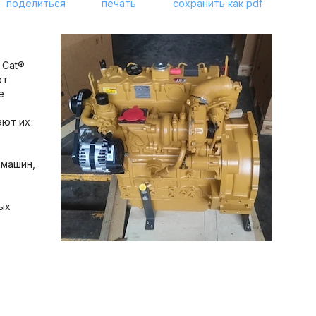
поделиться
печать
сохранить как pdf
 Cat®
ют
е
ают их
 машин,
ых