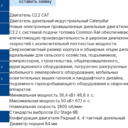
оставить заявку
Двигатель C2.2 CAT
Двигатель дизельный индустриальный Caterpillar
Новые электронные промышленные дизельные двигатели
C2.2 с системой подачи топлива Common Rail обеспечива
впечатляющую производительность в широком диапазон
скоростей с исключительной плотностью мощности.
Сверхкомпактный размер корпуса и обширные опции дел
идеальными для сельского хозяйства, подъемников,
компрессоров, строительства, общепромышленного,
ирригационного оборудования, погрузочно-разгрузочных
мобильного землеройного оборудования, мобильных
осветительных вышек газонов и ландшафтного дизайна,
подземного горнодобывающего оборудования и сварочн
аппаратов.
Минимальная мощность 36,4 кВт 48,8 л. с.
Максимальная мощность 50 кВт 67,1 л. с.
Номинальная скорость 2800 об/мин
Стандарты выбросов EU Stage IIIB
Конфигурация двигателя Рядный 4, 4-тактный дизельный
Диаметр поршня 84 мм