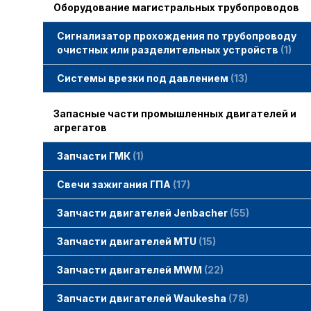
Оборудование магистральных трубопроводов
Сигнализатор прохождения по трубопроводу
очистных или разделительных устройств
1
Системы врезки под давлением
13
Запасные части промышленных двигателей и
агрегатов
Запчасти ГМК
1
Свечи зажигания STITT
Свечи зажигания ГПА
17
Свечи зажигания ERS
Свечи зажигания TORCH
Свечи зажигания MWM
Запчасти двигателей Jenbacher
55
Запчасти двигателей Jenbacher
Cвечи Jenbacher
Кольца уплотнительные
О-кольца
Гайки, винты для двигателей Jenbacher
смотреть все
Запчасти двигателей MTU
15
Запчасти двигателей MTU
Фильтры MTU
Датчики MTU
Свечи зажигания MTU
смотреть все
Запчасти двигателей MWM
22
Запчасти двигателей MWM
гайки, винты
прокладки, втулки
смотреть все
Фильтры MWM
Запчасти двигателей Waukesha
78