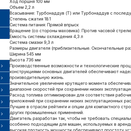
Ход поршня 100 мм
Объем 2,2 л
Всасывание: Турбонаддув (T) или Турбонаддув с после
Степень сжатия 18:1
Система питания: Прямой впрыск
Вращение (со стороны маховика): Против часовой стрелк
Емкость системы охлаждения 4,3 л
Система смазки 9,3 л
Размеры двигателя (приблизительные. Окончательные ра
Ширина 545 мм
Высота 736 мм
Производственные возможности и технологические проц
конструкциями основных двигателей обеспечивают наде
производительную жизнь.
Значительное увеличение крутящего момента обеспечи
диапазоне скоростей при сохранении низких эксплуатаци
Расход топлива оптимизирован для соответствия рабочи
приложений при сохранении низких эксплуатационных ра
Лучшие в отрасли рейтинги и опции для компактного стр
других промышленных применений.
Двигатель разработан так, чтобы не требовать специальн
особенно подходящим для машин, используемых в аренд
высокая плотность мощности обеспечивают простоту уст