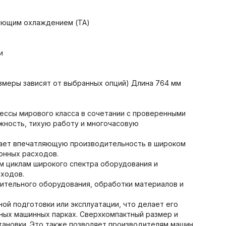
дующим охлаждением (TA)
и
змеры зависят от выбранных опций) Длина 764 мм
ессы мирового класса в сочетании с проверенными
жность, тихую работу и многочасовую
вает впечатляющую производительность в широком
онных расходов.
м циклам широкого спектра оборудования и
сходов.
оительного оборудования, обработки материалов и
ой подготовки или эксплуатации, что делает его
ных машинных парках. Сверхкомпактный размер и
ановки. Это также позволяет производителям машин