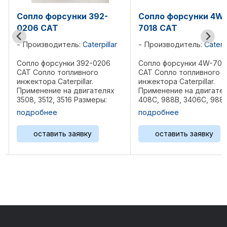
92-
Сопло форсунки 4W-
Форсунка 127-
7018 CAT
Производитель
rpillar
Производитель:
Caterpillar
Форсунка 127-821
Топливный инжек
0206
Сопло форсунки 4W-7018
(форсунка) Caterpil
о
CAT Сопло топливного
Применение на д
инжектора Caterpillar.
C7, C9 Вес 0,8 кг
телях
Применение на двигателях
Референции: 293-
ры:
408C, 988B, 3406C, 988F
7222; 557-7637; 5
Размеры: 10х5х2,5 см Вес
подробнее
подробнее
254-4339; 328-257
 162-
0,22 кг Референции: 0R-3422,
3361; 20R-8968; ...
0R-1745, ...
оставить заявку
оставить зая