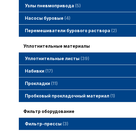
Узлы пневмопривода
5
Вертлюжки SIMACO
Клапаны SIMACO
Краны SIMACO
Насосы буровые
4
Перемешиватели бурового раствора
2
Уплотнительные материалы
Уплотнительные листы
39
Набивки
17
Набивки GAMBIT PTFE
Набивки гибридные GAMBIT
Набивки графитные GAMBIT
Набивки сальниковые GAMBIT
Набивки синтетические GAMBIT
Прокладки
11
Cпециальные прокладки
Прокладки MWM
Прокладки ГОСТ
Пробковый прокладочный материал
1
Фильтр оборудование
Фильтр-прессы
3