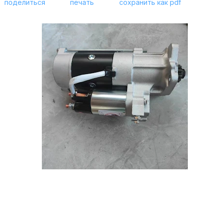
поделиться
печать
сохранить как pdf