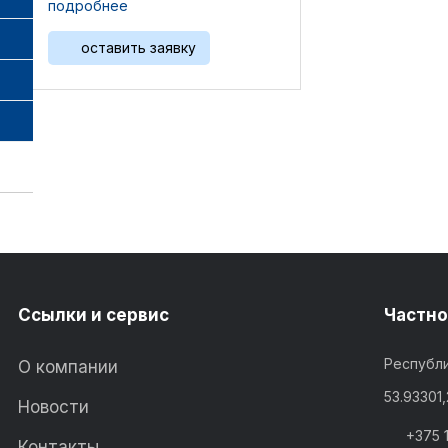
подробнее
3516C, 3561B, C32, G3508, G3512,
G3516, G3516B, ...
оставить заявку
Ссылки и сервис
Частно
Республи
О компании
53.93301
Новости
+375 
Контакты