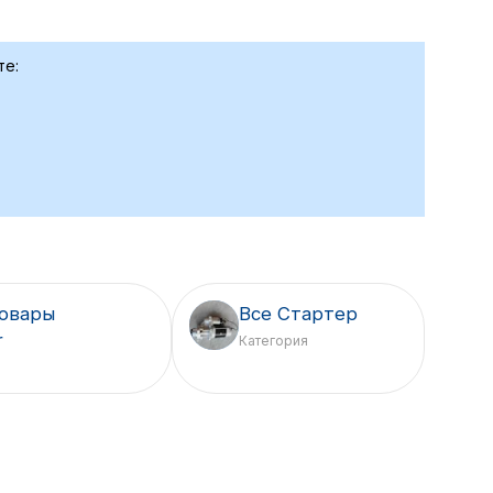
те:
товары
Все Стартер
r
Категория