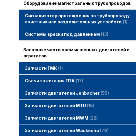
Оборудование магистральных трубопроводов
Сигнализатор прохождения по трубопроводу
очистных или разделительных устройств
1
Системы врезки под давлением
13
Запасные части промышленных двигателей и
агрегатов
Запчасти ГМК
1
Свечи зажигания STITT
Свечи зажигания ГПА
17
Свечи зажигания ERS
Свечи зажигания TORCH
Свечи зажигания MWM
Запчасти двигателей Jenbacher
55
Запчасти двигателей Jenbacher
Cвечи Jenbacher
Кольца уплотнительные
О-кольца
Гайки, винты для двигателей Jenbacher
смотреть все
Запчасти двигателей MTU
15
Запчасти двигателей MTU
Фильтры MTU
Датчики MTU
Свечи зажигания MTU
смотреть все
Запчасти двигателей MWM
22
Запчасти двигателей MWM
гайки, винты
прокладки, втулки
смотреть все
Фильтры MWM
Запчасти двигателей Waukesha
78