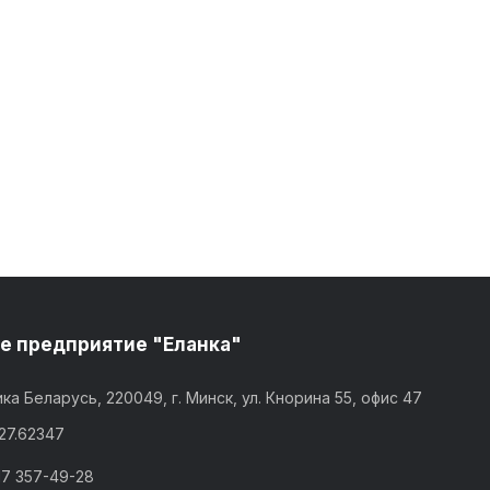
е предприятие "Еланка"
ка Беларусь, 220049, г. Минск, ул. Кнорина 55, офис 47
,27.62347
17 357-49-28