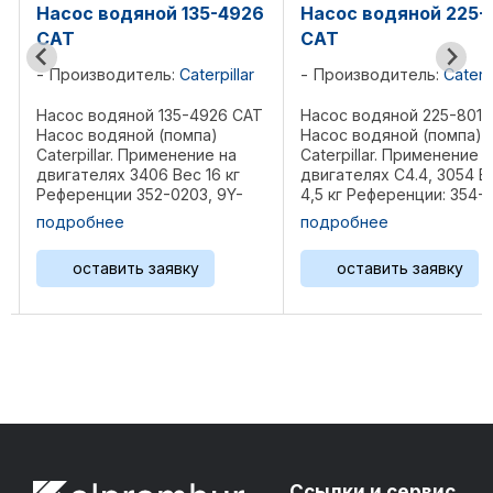
135-4926
Насос водяной 225-8016
Насос водя
CAT
CAT
Caterpillar
Производитель:
Caterpillar
Производит
5-4926 CAT
Насос водяной 225-8016 CAT
Насос водяно
омпа)
Насос водяной (помпа)
Насос водяно
нение на
Caterpillar. Применение на
Caterpillar. П
ес 16 кг
двигателях C4.4, 3054 Вес
двигателях 35
203, 9Y-
4,5 кг Референции: 354-1672,
3508C, 3512, 3
2-5941, 4P-
...
3516B, G3508, 
подробнее
подробнее
957, ...
...
вку
оставить заявку
оставить
Ссылки и сервис