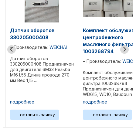
Комплект обслуживания
Прокладка ГБЦ
центробежного
1001514985
масляного фильтра
Производитель:
WEIC
1003268794
Прокладка ГБЦ 1001514
Производитель:
WEICHAI
ен
Предназначен для дви
WP7, WP8 Размеры 84x
Комплект обслуживания
см Вес 0,2 ...
центробежного масляного
фильтра 1003268794
Предназначен для двигателя
WD615, WD10, Baudouin
16M33, 20M33 Размеры
подробнее
подробнее
12x8х8 см Вес 0,6 ...
оставить заявку
оставить заявку