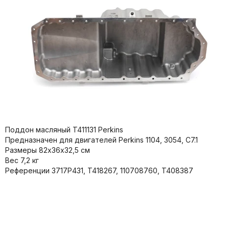
Поддон масляный T411131 Perkins
Предназначен для двигателей Perkins 1104, 3054, C7.1
Размеры 82x36х32,5 см
Вес 7,2 кг
Референции 3717P431, T418267, 110708760, T408387