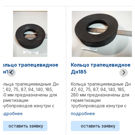
Кольцо трапецевидное
Кольцо трапецевид
Дн185
Дн280
Кольца трапециевидные Дн
Кольца трапециевидные
47, 62, 75, 87, 94, 140, 185,
47, 62, 75, 87, 94, 140, 185
280 мм предназначены для
280 мм предназначены 
герметизации
герметизации
трубопроводов изнутри с
трубопроводов изнутри
применением устройств для
применением устройств
подробнее
подробнее
блокировки при выполнении
блокировки при выполн
врезок в трубо- проводы
врезок в трубо- провод
оставить заявку
оставить заявку
под давлением. Кольца
под давлением. Кольца
изготавливаются из
изготавливаются из