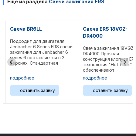
Ещё из раздела
Свечи зажигания ERS
Свеча BR6LL
Свеча ERS 18VGZ-
DR4000
Подходит для двигателя
Jenbacher 6 Series ERS свечи
Свеча зажигания 18VGZ-
зажигания для Jenbacher 6
DR4000 Прочная
series 6 поставляется в 2
конструкция клопуса ER
версиях. Стандартная
технология "Hot-Lock"
версия с ожидаемым сроком
обеспечивают
службы до 4000 часов и
максимальную
подробнее
подробнее
версия LL (для длительного
производительность и
срока службы) до 6000
базовую работу вашего
оставить заявку
оставить заявку
часов. Размер резьбы ...
двигателя. Разработаки,
производство и сборка
осуществляются на
производственном
предприятии в ...