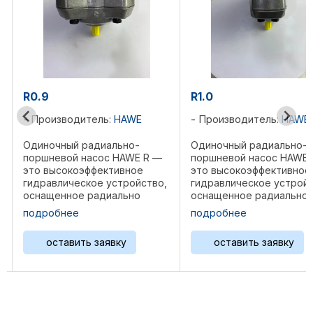
R0.9
R1.0
Производитель:
HAWE
Производитель:
HAWE
Одиночный радиально-
Одиночный радиально-
поршневой насос HAWE R —
поршневой насос HAWE 
это высокоэффективное
это высокоэффективное
гидравлическое устройство,
гидравлическое устройс
оснащенное радиально
оснащенное радиально
расположенными поршнями
расположенными поршн
подробнее
подробнее
вокруг центрального вала,
вокруг центрального вал
что обеспечивает
что обеспечивает
оставить заявку
оставить заявку
стабильное высокое
стабильное высокое
давление и компактные
давление и компактные
.
размеры. Изготовленный из ...
размеры. Изготовленный и