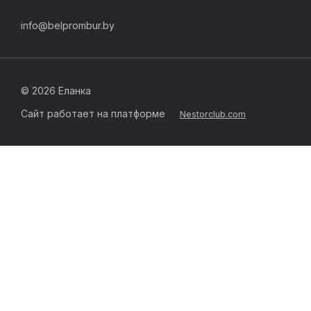
info@belprombur.by
©
2026 Еланка
Сайт работает на платформе
Nestorclub.com