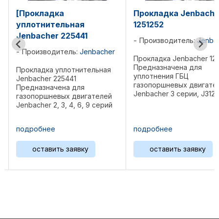
Прокладка Jenbacher
Прокладка клапа
1251252
крышки Jenbache
100548
Производитель:
Jenbacher
her
Производитель:
Je
Прокладка Jenbacher 1251252
Предназначена для
ая
Прокладка клапанно
уплотнения ГБЦ
Jenbacher 100548
газопоршневых двигателей
Предназначена для
Jenbacher 3 серии, J312, J316,
лей
газопоршневых дви
J320 Спецификация: Диаметр
рий
Jenbacher 3 серии J3
45,5 мм, толщина 4,5 мм Вес
2,
J320 Спецификация:
0,01 кг Предшественник: ...
0,
184 мм, ширина 154 м
подробнее
подробнее
толщина 1 мм.
 мм,
Безасбестовый мат
оставить заявку
оставить заявк
2
Вес 0,01 ...