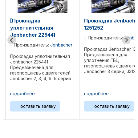
а
Прокладка Jenbacher
Прокла
льная
1251252
крышки
225441
100548
Производитель:
Jenbacher
тель:
Jenbacher
Произ
Прокладка Jenbacher 1251252
Предназначена для
плотнительная
Проклад
уплотнения ГБЦ
5441
Jenbach
газопоршневых двигателей
на для
Предназ
Jenbacher 3 серии, J312, J316,
ых двигателей
газопор
J320 Спецификация: Диаметр
3, 4, 6, 9 серий
Jenbache
45,5 мм, толщина 4,5 мм Вес
316, J320, J412,
J320 Сп
0,01 кг Предшественник: ...
12, J616, J620,
184 мм, 
подробнее
подроб
FLEXTRA
толщина 
я: Длина 207 мм,
Безасбе
ь заявку
оставить заявку
ост
м, толщина 2
Вес 0,01 .