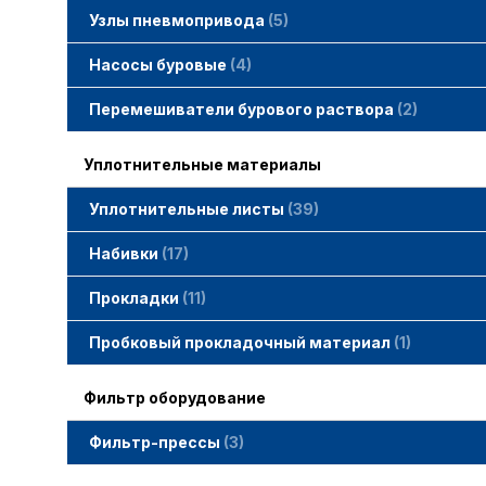
Узлы пневмопривода
5
Вертлюжки SIMACO
Клапаны SIMACO
Краны SIMACO
Насосы буровые
4
Перемешиватели бурового раствора
2
Уплотнительные материалы
Уплотнительные листы
39
Набивки
17
Набивки GAMBIT PTFE
Набивки гибридные GAMBIT
Набивки графитные GAMBIT
Набивки сальниковые GAMBIT
Набивки синтетические GAMBIT
Прокладки
11
Cпециальные прокладки
Прокладки MWM
Прокладки ГОСТ
Пробковый прокладочный материал
1
Фильтр оборудование
Фильтр-прессы
3