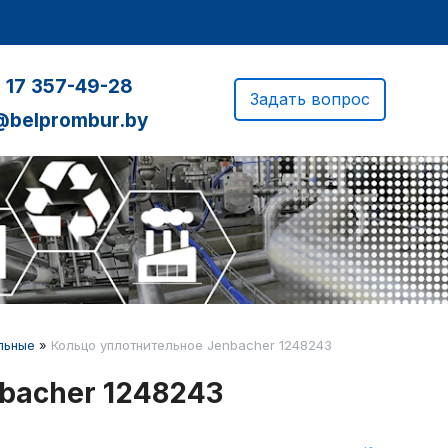
 17 357-49-28
Задать вопрос
@belprombur.by
льные
»
Кольцо уплотнительное Jenbacher 1248243
bacher 1248243