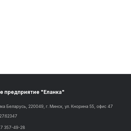
е предприятие "Еланка"
ка Беларусь, 220049, г. Минск, ул. Кнорина 55, офис 47
,27.62347
17 357-49-28