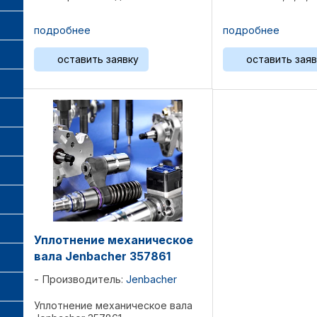
Jenbacher 2, 3, 4, 6, 9 серий
J208, J312, J316, J3
J208, J312, J316, J320, J412, J416,
J420, 612, J616, J6
подробнее
подробнее
J420, 612, J616, J620, J624, J920
FLEXTRA Специфик
FLEXTRA Спецификация: Диаметр
200/170 ...
оставить заявку
оставить заяв
200/170 ...
Уплотнение механическое
вала Jenbacher 357861
Производитель:
Jenbacher
Уплотнение механическое вала