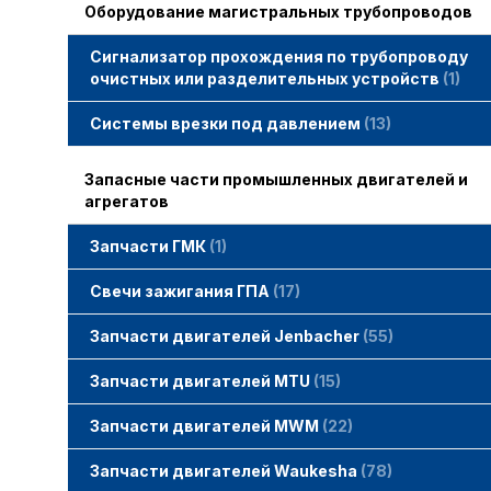
Оборудование магистральных трубопроводов
Сигнализатор прохождения по трубопроводу
очистных или разделительных устройств
1
Системы врезки под давлением
13
Запасные части промышленных двигателей и
агрегатов
Запчасти ГМК
1
Свечи зажигания STITT
Свечи зажигания ГПА
17
Свечи зажигания ERS
Свечи зажигания TORCH
Свечи зажигания MWM
Запчасти двигателей Jenbacher
55
Запчасти двигателей Jenbacher
Cвечи Jenbacher
Кольца уплотнительные
О-кольца
Гайки, винты для двигателей Jenbacher
смотреть все
Запчасти двигателей MTU
15
Запчасти двигателей MTU
Фильтры MTU
Датчики MTU
Свечи зажигания MTU
смотреть все
Запчасти двигателей MWM
22
Запчасти двигателей MWM
гайки, винты
прокладки, втулки
смотреть все
Фильтры MWM
Запчасти двигателей Waukesha
78