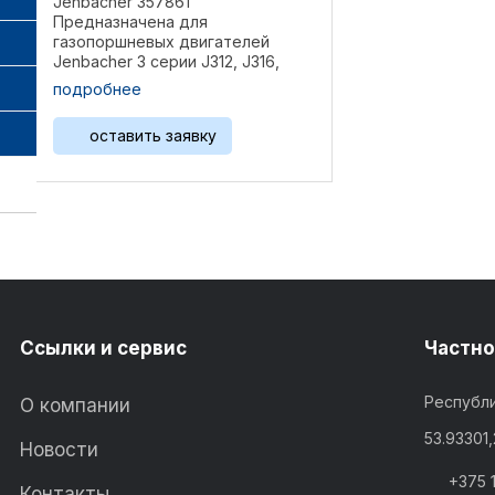
Jenbacher 357861
Предназначена для
газопоршневых двигателей
Jenbacher 3 серии J312, J316,
J320 Спецификация: Размеры 43
подробнее
мм х 28 мм Вес 0,11 ...
оставить заявку
Ссылки и сервис
Частно
Республи
О компании
53.93301
Новости
+375 
Контакты