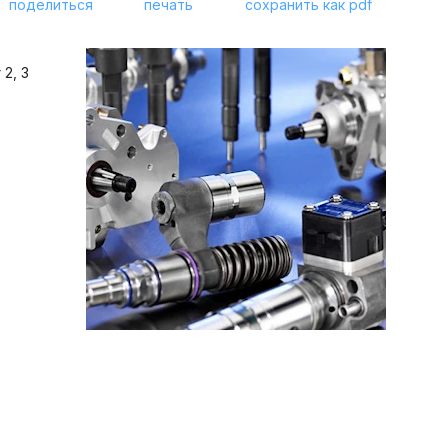
поделиться
печать
сохранить как pdf
2, 3