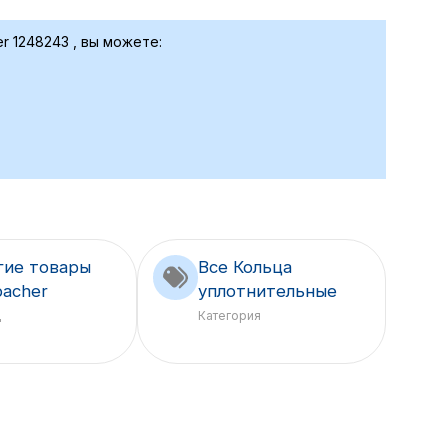
r 1248243 , вы можете:
гие товары
Все Кольца
bacher
уплотнительные
д
Категория