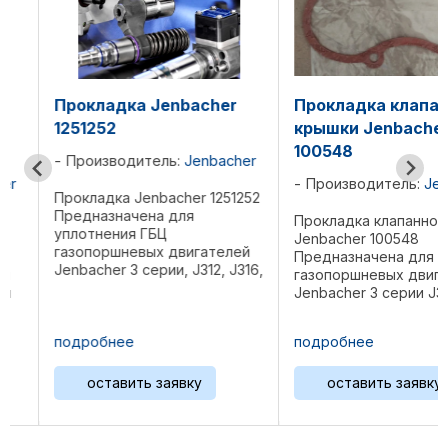
Прокладка Jenbacher
Прокладка клапанн
1251252
крышки Jenbacher
100548
Производитель:
Jenbacher
Производитель:
Jenba
Прокладка Jenbacher 1251252
Предназначена для
Прокладка клапанной к
уплотнения ГБЦ
Jenbacher 100548
газопоршневых двигателей
Предназначена для
Jenbacher 3 серии, J312, J316,
газопоршневых двигате
J320 Спецификация: Диаметр
Jenbacher 3 серии J312, 
45,5 мм, толщина 4,5 мм Вес
J320 Спецификация: Дли
0,01 кг Предшественник: ...
184 мм, ширина 154 мм,
подробнее
подробнее
толщина 1 мм.
,
Безасбестовый материа
оставить заявку
оставить заявку
Вес 0,01 ...