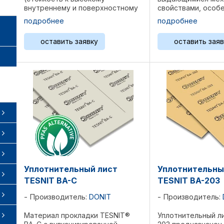
внутреннему и поверхностному
свойствами, особе
давлению). ТСНИТ® БА-Р
сохранением крут
подробнее
подробнее
предназначен для
момента болта. Та
автомобильной и
TESNIT® BA-GL ос
оставить заявку
оставить заяв
двигателестроительной
подходит для газо
промышленности. Структура:
пароснабжения, сис
Арамидные волокна, ...
Уплотнительный лист
Уплотнительны
TESNIT BA-C
TESNIT BA-203
Производитель:
DONIT
Производитель:
Материал прокладки TESNIT®
Уплотнительный л