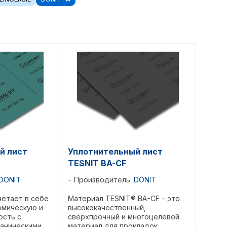
й лист
Уплотнительный лист
TESNIT BA-CF
DONIT
Производитель:
DONIT
четает в себе
Материал TESNIT® BA-CF - это
рмическую и
высококачественный,
ость с
сверхпрочный и многоцелевой
аническими
материал для прокладок,