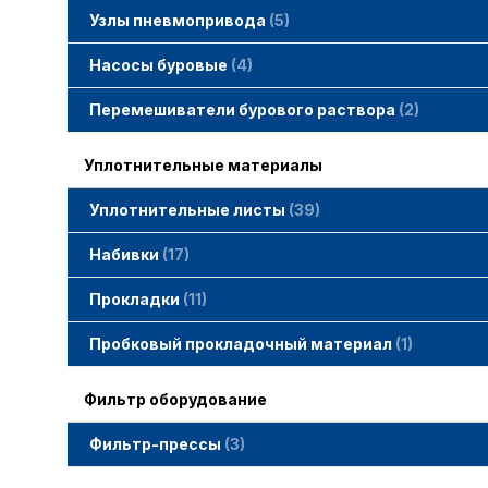
Узлы пневмопривода
5
Вертлюжки SIMACO
Клапаны SIMACO
Краны SIMACO
Насосы буровые
4
Перемешиватели бурового раствора
2
Уплотнительные материалы
Уплотнительные листы
39
Набивки
17
Набивки GAMBIT PTFE
Набивки гибридные GAMBIT
Набивки графитные GAMBIT
Набивки сальниковые GAMBIT
Набивки синтетические GAMBIT
Прокладки
11
Cпециальные прокладки
Прокладки MWM
Прокладки ГОСТ
Пробковый прокладочный материал
1
Фильтр оборудование
Фильтр-прессы
3