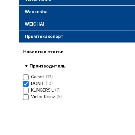
Waukesha
WEICHAI
Промтехэкспорт
Новости и статьи
Производитель
Gambit
13
DONIT
10
KLINGERSIL
7
Victor Reinz
5