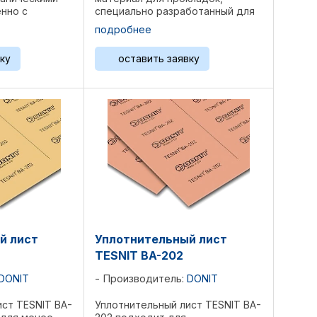
нно с
специально разработанный для
ящего
термомеханических применений
подробнее
ким образом,
в химической промышленности и
обенно
пароснабжении. Он непроницаем
ку
оставить заявку
- и
для органических жидкостей ...
тем ...
й лист
Уплотнительный лист
TESNIT BA-202
DONIT
Производитель:
DONIT
ист TESNIT BA-
Уплотнительный лист TESNIT BA-