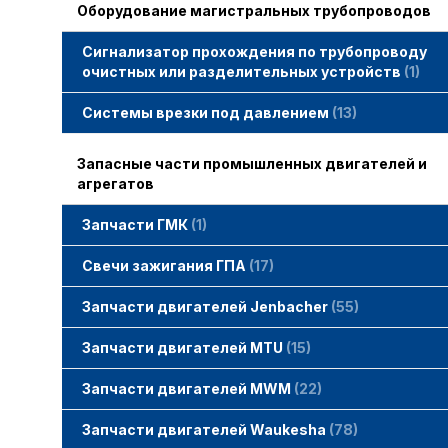
Оборудование магистральных трубопроводов
Сигнализатор прохождения по трубопроводу
очистных или разделительных устройств
1
Системы врезки под давлением
13
Запасные части промышленных двигателей и
агрегатов
Запчасти ГМК
1
Свечи зажигания STITT
Свечи зажигания ГПА
17
Свечи зажигания ERS
Свечи зажигания TORCH
Свечи зажигания MWM
Запчасти двигателей Jenbacher
55
Запчасти двигателей Jenbacher
Cвечи Jenbacher
Кольца уплотнительные
О-кольца
Гайки, винты для двигателей Jenbacher
смотреть все
Запчасти двигателей MTU
15
Запчасти двигателей MTU
Фильтры MTU
Датчики MTU
Свечи зажигания MTU
смотреть все
Запчасти двигателей MWM
22
Запчасти двигателей MWM
гайки, винты
прокладки, втулки
смотреть все
Фильтры MWM
Запчасти двигателей Waukesha
78