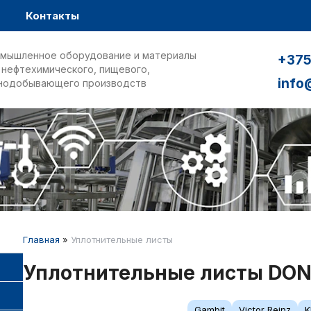
Контакты
мышленное оборудование и материалы
+375
 нефтехимического, пищевого,
info
нодобывающего производств
Главная
»
Уплотнительные листы
Уплотнительные листы DON
Gambit
Victor Reinz
K