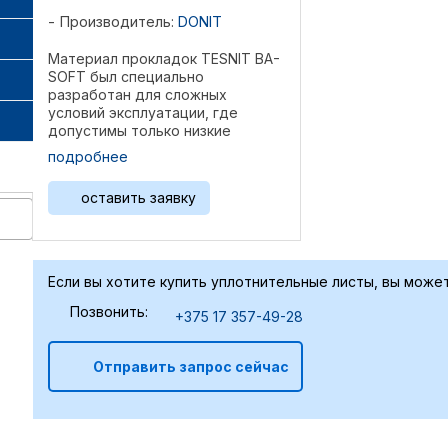
Производитель:
DONIT
Материал прокладок TESNIT BA-
SOFT был специально
разработан для сложных
условий эксплуатации, где
допустимы только низкие
нагрузки на болты и необходимо
подробнее
компенсировать неровности
фланцев. Он обеспечивает
оставить заявку
высокую сжимаемость и
повышенное извлечение в ...
Если вы хотите купить уплотнительные листы, вы может
Позвонить:
+375 17 357-49-28
Отправить запрос сейчас