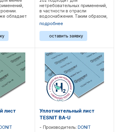
 для менее
202 подходит для
рименений,
нетребовательных применений,
троении.
в частности в отрасли
кже обладает
водоснабжения. Таким образом,
йкостью..
TESNIT BA-202 был разработан с
подробнее
дные волокна,
хорошими механическими и
аполнители,
герметизирующими свойствами.
ку
оставить заявку
о NBR. ...
Структура: Целлюлозные
волокна, ...
й лист
Уплотнительный лист
TESNIT BA-U
DONIT
Производитель:
DONIT