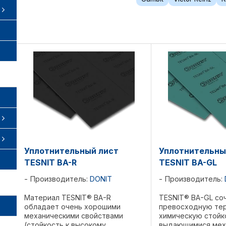
Уплотнительный лист
Уплотнительны
TESNIT BA-R
TESNIT BA-GL
Производитель:
DONIT
Производитель:
Материал TESNIT® BA-R
TESNIT® BA-GL со
обладает очень хорошими
превосходную те
механическими свойствами
химическую стойк
(стойкость к высокому
выдающимися мех