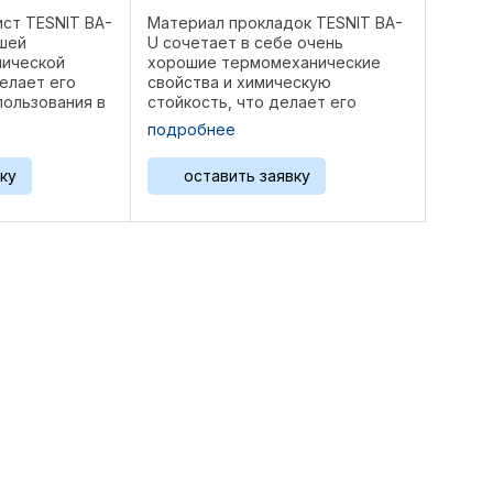
ист TESNIT BA-
Материал прокладок TESNIT BA-
шей
U сочетает в себе очень
мической
хорошие термомеханические
елает его
свойства и химическую
пользования в
стойкость, что делает его
применений.
универсальным материалом для
подробнее
ошо подходит
прокладок. Он хорошо подходит
я с питьевым
для газоснабжения и питьевой
ку
оставить заявку
и
воды. Структура: Арамидные ...