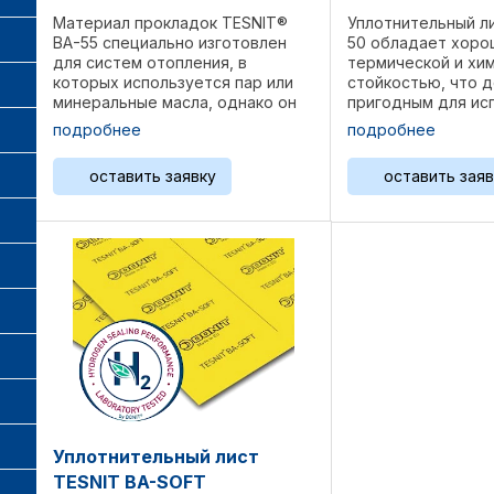
Материал прокладок TESNIT®
Уплотнительный л
BA-55 специально изготовлен
50 обладает хоро
для систем отопления, в
термической и хи
которых используется пар или
стойкостью, что д
минеральные масла, однако он
пригодным для ис
также подходит для других
широком спектре 
подробнее
подробнее
применений. TESNIT® BA-55
TESNIT BA-50 хор
обладает очень хорошей
для использовани
оставить заявку
оставить заяв
термической и химической
водоснабжением 
стойкостью. ...
судостроением. ...
Уплотнительный лист
TESNIT BA-SOFT